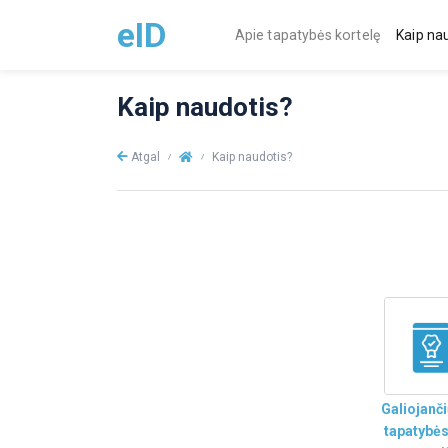
eID
Apie tapatybės kortelę
Kaip na
Kaip naudotis?
Atgal
Kaip naudotis?
Galiojanč
tapatybės