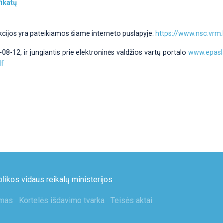
fikatų
kcijos yra pateikiamos šiame interneto puslapyje:
https://www.nsc.vrm.
8-12, ir jungiantis prie elektroninės valdžios vartų portalo
www.epasl
df
ikos vidaus reikalų ministerijos
mas
Kortelės išdavimo tvarka
Teisės aktai