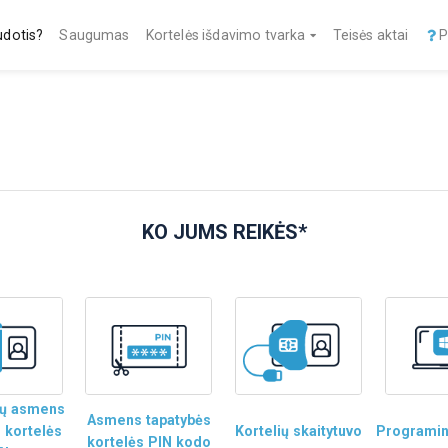
udotis?
Saugumas
Kortelės išdavimo tvarka
Teisės aktai
P
KO JUMS REIKĖS*
ių asmens
Asmens tapatybės
 kortelės
Kortelių skaitytuvo
Programin
kortelės PIN kodo