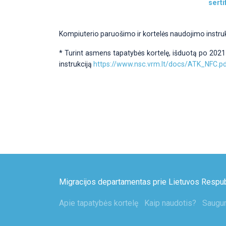
serti
Kompiuterio paruošimo ir kortelės naudojimo instru
* Turint asmens tapatybės kortelę, išduotą po 2021-0
instrukciją
https://www.nsc.vrm.lt/docs/ATK_NFC.p
Migracijos departamentas prie Lietuvos Respubl
Apie tapatybės kortelę
Kaip naudotis?
Saugu