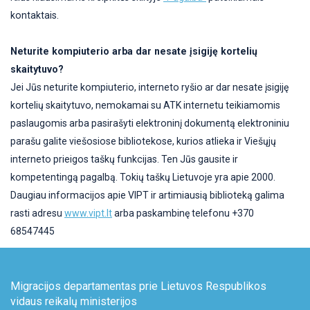
kontaktais.
Neturite kompiuterio arba dar nesate įsigiję kortelių
skaitytuvo?
Jei Jūs neturite kompiuterio, interneto ryšio ar dar nesate įsigiję
kortelių skaitytuvo, nemokamai su ATK internetu teikiamomis
paslaugomis arba pasirašyti elektroninį dokumentą elektroniniu
parašu galite viešosiose bibliotekose, kurios atlieka ir Viešųjų
interneto prieigos taškų funkcijas. Ten Jūs gausite ir
kompetentingą pagalbą. Tokių taškų Lietuvoje yra apie 2000.
Daugiau informacijos apie VIPT ir artimiausią biblioteką galima
rasti adresu
www.vipt.lt
arba paskambinę telefonu +370
68547445
Migracijos departamentas prie Lietuvos Respublikos
vidaus reikalų ministerijos