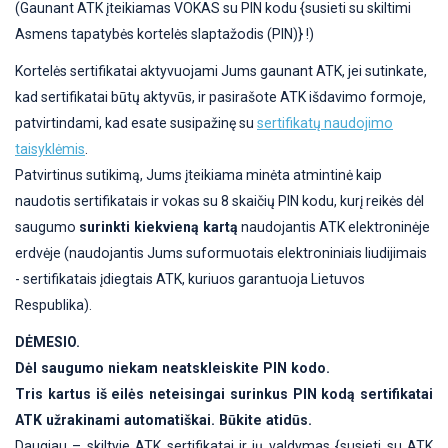
(Gaunant ATK įteikiamas VOKAS su PIN kodu {susieti su skiltimi
Asmens tapatybės kortelės slaptažodis (PIN)} !)
Kortelės sertifikatai aktyvuojami Jums gaunant ATK, jei sutinkate,
kad sertifikatai būtų aktyvūs, ir pasirašote ATK išdavimo formoje,
patvirtindami, kad esate susipažinę su
sertifikatų naudojimo
taisyklėmis
.
Patvirtinus sutikimą, Jums įteikiama minėta atmintinė kaip
naudotis sertifikatais ir vokas su 8 skaičių PIN kodu, kurį reikės dėl
saugumo
surinkti kiekvieną kartą
naudojantis ATK elektroninėje
erdvėje (naudojantis Jums suformuotais elektroniniais liudijimais
- sertifikatais įdiegtais ATK, kuriuos garantuoja Lietuvos
Respublika).
DĖMESIO.
Dėl saugumo niekam neatskleiskite PIN kodo.
Tris kartus iš eilės neteisingai surinkus PIN kodą sertifikatai
ATK užrakinami automatiškai. Būkite atidūs.
Daugiau – skiltyje ATK sertifikatai ir jų valdymas {susieti su ATK