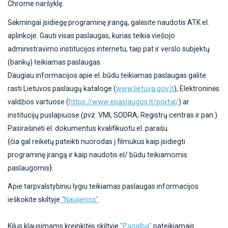
Chrome naršyklę.
Sėkmingai įsidiegę programinę įrangą, galėsite naudotis ATK el.
aplinkoje. Gauti visas paslaugas, kurias teikia viešojo
administravimo institucijos internetu, taip pat ir verslo subjektų
(bankų) teikiamas paslaugas.
Daugiau informacijos apie el. būdu teikiamas paslaugas galite
rasti Lietuvos paslaugų kataloge (
www.lietuva.gov.lt
), Elektroninės
valdžios vartuose (
https://www.epaslaugos.lt/portal/
) ar
institucijų puslapiuose (pvz. VMI, SODRA, Registrų centras ir pan.)
Pasirašinėti el. dokumentus kvalifikuotu el. parašu.
{čia gal reikėtų pateikti nuorodas į filmukus kaip įsidiegti
programinę įrangą ir kaip naudotis el/ būdu teikiamomis
paslaugomis}.
Apie tarpvalstybiniu lygiu teikiamas paslaugas informacijos
ieškokite skiltyje
"Naujienos"
.
Kilus klausimams kreipkitės skiltyje
"Pagalba"
pateikiamais