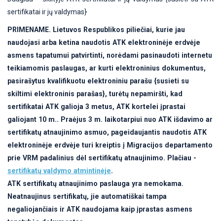
sertifikatai ir jų valdymas}
PRIMENAME. Lietuvos Respublikos piliečiai, kurie jau
naudojasi arba ketina naudotis ATK elektroninėje erdvėje
asmens tapatumui patvirtinti, norėdami pasinaudoti internetu
teikiamomis paslaugas, ar kurti elektroninius dokumentus,
pasirašytus kvalifikuotu elektroniniu parašu {susieti su
skiltimi elektroninis parašas}, turėtų nepamiršti, kad
sertifikatai ATK galioja 3 metus, ATK kortelei įprastai
galiojant 10 m.. Praėjus 3 m. laikotarpiui nuo ATK išdavimo ar
sertifikatų atnaujinimo asmuo, pageidaujantis naudotis ATK
elektroninėje erdvėje turi kreiptis į Migracijos departamento
prie VRM padalinius dėl sertifikatų atnaujinimo. Plačiau -
sertifikatų valdymo atmintinėje
.
ATK sertifikatų atnaujinimo paslauga yra nemokama.
Neatnaujinus sertifikatų, jie automatiškai tampa
negaliojančiais ir ATK naudojama kaip įprastas asmens