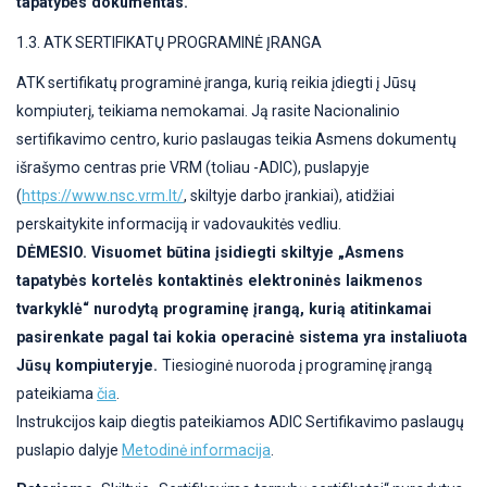
tapatybės dokumentas.
1.3. ATK SERTIFIKATŲ PROGRAMINĖ ĮRANGA
ATK sertifikatų programinė įranga, kurią reikia įdiegti į Jūsų
kompiuterį, teikiama nemokamai. Ją rasite Nacionalinio
sertifikavimo centro, kurio paslaugas teikia Asmens dokumentų
išrašymo centras prie VRM (toliau -ADIC), puslapyje
(
https://www.nsc.vrm.lt/
, skiltyje darbo įrankiai), atidžiai
perskaitykite informaciją ir vadovaukitės vedliu.
DĖMESIO. Visuomet būtina įsidiegti skiltyje „Asmens
tapatybės kortelės kontaktinės elektroninės laikmenos
tvarkyklė“ nurodytą programinę įrangą, kurią atitinkamai
pasirenkate pagal tai kokia operacinė sistema yra instaliuota
Jūsų kompiuteryje.
Tiesioginė nuoroda į programinę įrangą
pateikiama
čia
.
Instrukcijos kaip diegtis pateikiamos ADIC Sertifikavimo paslaugų
puslapio dalyje
Metodinė informacija
.