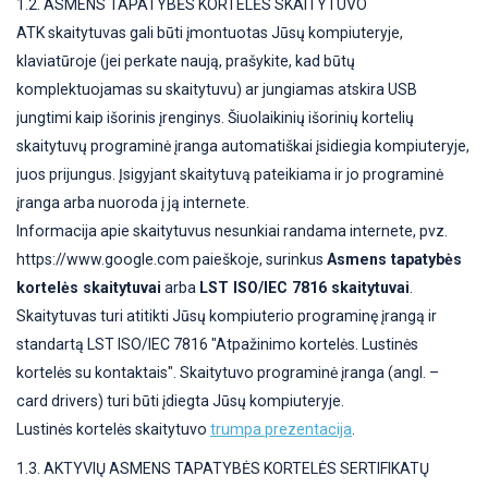
1.2. ASMENS TAPATYBĖS KORTELĖS SKAITYTUVO
ATK skaitytuvas gali būti įmontuotas Jūsų kompiuteryje,
klaviatūroje (jei perkate naują, prašykite, kad būtų
komplektuojamas su skaitytuvu) ar jungiamas atskira USB
jungtimi kaip išorinis įrenginys. Šiuolaikinių išorinių kortelių
skaitytuvų programinė įranga automatiškai įsidiegia kompiuteryje,
juos prijungus. Įsigyjant skaitytuvą pateikiama ir jo programinė
įranga arba nuoroda į ją internete.
Informacija apie skaitytuvus nesunkiai randama internete, pvz.
https://www.google.com paieškoje, surinkus
Asmens tapatybės
kortelės skaitytuvai
arba
LST ISO/IEC 7816 skaitytuvai
.
Skaitytuvas turi atitikti Jūsų kompiuterio programinę įrangą ir
standartą LST ISO/IEC 7816 "Atpažinimo kortelės. Lustinės
kortelės su kontaktais". Skaitytuvo programinė įranga (angl. –
card drivers) turi būti įdiegta Jūsų kompiuteryje.
Lustinės kortelės skaitytuvo
trumpa prezentacija
.
1.3. AKTYVIŲ ASMENS TAPATYBĖS KORTELĖS SERTIFIKATŲ