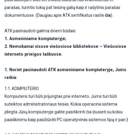
parašas, turintis tokią pat teisinę galią kaip ir rašytinis parašas
dokumentuose. (Daugiau apie ATK sertifikatus rasite
čia
).
ATK pasinaudoti galima dviem būdais:
1. Asmeniniame kompiuteryje;
2. Nemokamai visose viešosiose bibliotekose – Viešosiose
interneto prieigos taškuose.
1. Norint pasinaudoti ATK asmeniniame kompiuteryje, Jums
reikia:
1.1. KOMPIUTERIO
Kompiuteris turi būti prijungtas prie interneto. Jums turi būti
suteiktos administratoriaus teisės. Kokia operacinė sistema
įdiegta Jūsų kompiuteryje galite pasitikrinti čia {susieti su kokiu
paaiškinimu kaip pasižiūrėti PC operatyvinės sistemos tipą ir pan.}