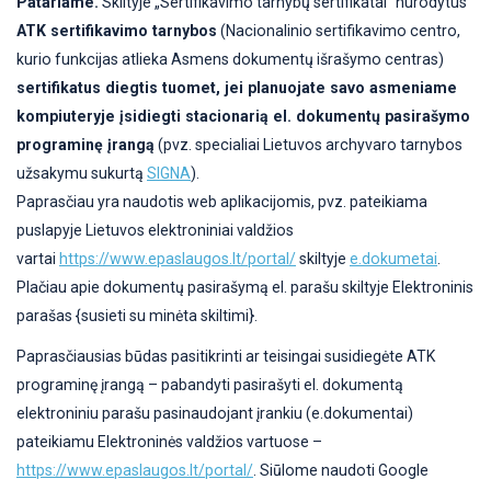
Patariame.
Skiltyje „Sertifikavimo tarnybų sertifikatai“ nurodytus
ATK sertifikavimo tarnybos
(Nacionalinio sertifikavimo centro,
kurio funkcijas atlieka Asmens dokumentų išrašymo centras)
sertifikatus diegtis tuomet, jei planuojate savo asmeniame
kompiuteryje įsidiegti stacionarią el. dokumentų pasirašymo
programinę įrangą
(pvz. specialiai Lietuvos archyvaro tarnybos
užsakymu sukurtą
SIGNA
).
Paprasčiau yra naudotis web aplikacijomis, pvz. pateikiama
puslapyje Lietuvos elektroniniai valdžios
vartai
https://www.epaslaugos.lt/portal/
skiltyje
e.dokumetai
.
Plačiau apie dokumentų pasirašymą el. parašu skiltyje Elektroninis
parašas {susieti su minėta skiltimi}.
Paprasčiausias būdas pasitikrinti ar teisingai susidiegėte ATK
programinę įrangą – pabandyti pasirašyti el. dokumentą
elektroniniu parašu pasinaudojant įrankiu (e.dokumentai)
pateikiamu Elektroninės valdžios vartuose –
https://www.epaslaugos.lt/portal/
. Siūlome naudoti Google