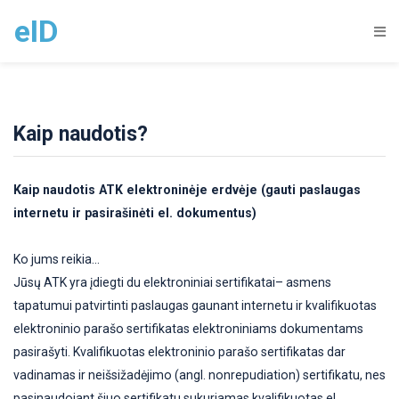
eID
Kaip naudotis?
Kaip naudotis ATK elektroninėje erdvėje (gauti paslaugas
internetu ir pasirašinėti el. dokumentus)
Ko jums reikia...
Jūsų ATK yra įdiegti du elektroniniai sertifikatai– asmens
tapatumui patvirtinti paslaugas gaunant internetu ir kvalifikuotas
elektroninio parašo sertifikatas elektroniniams dokumentams
pasirašyti. Kvalifikuotas elektroninio parašo sertifikatas dar
vadinamas ir neišsižadėjimo (angl. nonrepudiation) sertifikatu, nes
pasinaudojant šiuo sertifikatu sukuriamas kvalifikuotas el.